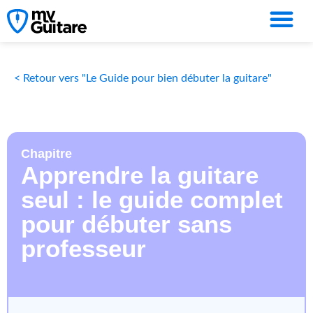
< Retour vers "Le Guide pour bien débuter la guitare"
Chapitre
Apprendre la guitare
seul : le guide complet
pour débuter sans
professeur