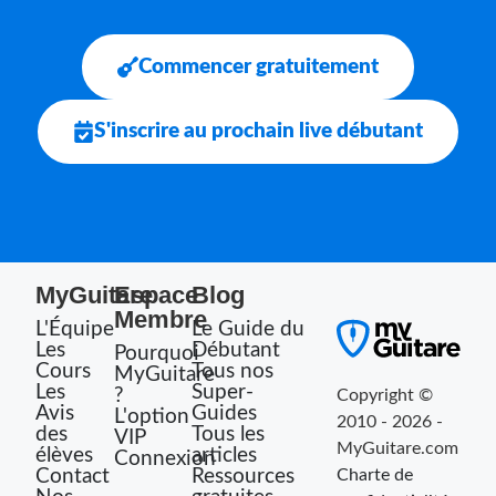
Commencer gratuitement
S'inscrire au prochain live débutant
MyGuitare
Espace
Blog
Membre
L'Équipe
Le Guide du
Les
Débutant
Pourquoi
Cours
Tous nos
MyGuitare
Les
Super-
?
Copyright ©
Avis
Guides
L'option
2010 - 2026 -
des
Tous les
VIP
MyGuitare.com
élèves
articles
Connexion
Contact
Ressources
Charte de