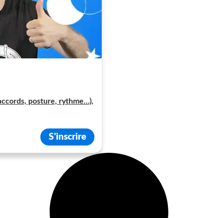
accords, posture, rythme…),
S'inscrire