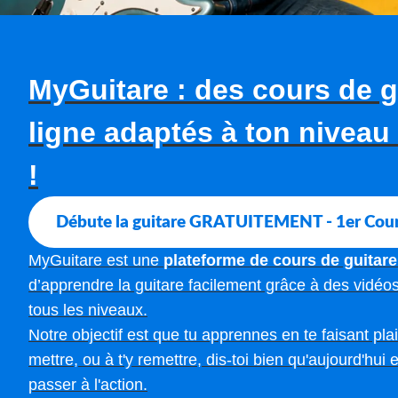
MyGuitare : des cours de g
ligne adaptés à ton niveau 
!
Débute la guitare GRATUITEMENT - 1er Cou
MyGuitare est une
plateforme de cours de guitare
d’apprendre la guitare facilement grâce à des vidéo
tous les niveaux.
Notre objectif est que tu apprennes en te faisant plaisi
mettre, ou à t'y remettre, dis-toi bien qu'aujourd'hui
passer à l'action.