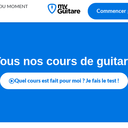
 DU MOMENT
Commencer
ous nos cours de guita
Quel cours est fait pour moi ? Je fais le test !