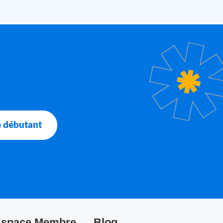
ve débutant
space Membre
Blog