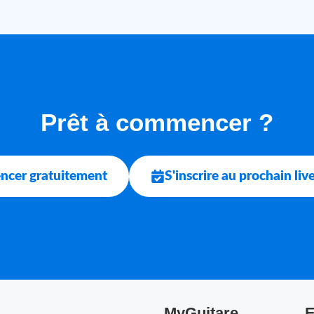
Prêt à commencer ?
cer gratuitement
S'inscrire au prochain li
MyGuitare
E