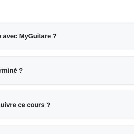
e avec MyGuitare ?
erminé ?
suivre ce cours ?