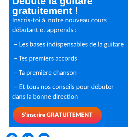
Débute la guitare
gratuitement !
Inscris-toi à notre nouveau cours
débutant et apprends :
– Les bases indispensables de la guitare
– Tes premiers accords
– Ta première chanson
– Et tous nos conseils pour débuter
dans la bonne direction
S'inscrire GRATUITEMENT