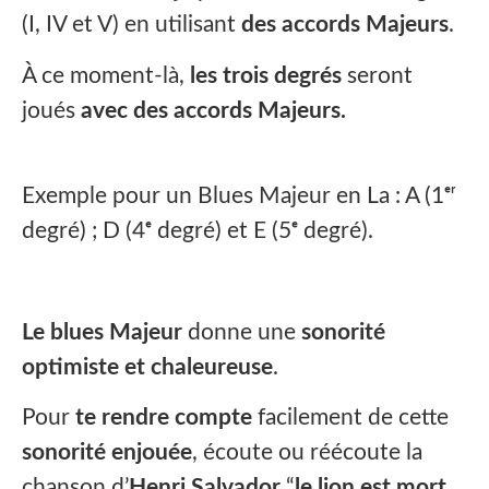
(I, IV et V) en utilisant
des accords Majeurs
.
À ce moment-là,
les trois degrés
seront
joués
avec des accords Majeurs.
Exemple pour un Blues Majeur en La : A (1ᵉʳ
degré) ; D (4ᵉ degré) et E (5ᵉ degré).
Le blues Majeur
donne une
sonorité
optimiste et chaleureuse
.
Pour
te rendre compte
facilement de cette
sonorité enjouée
, écoute ou réécoute la
chanson d’
Henri Salvador
“
le lion est mort