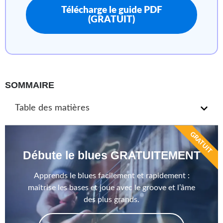
Télécharge le guide PDF
(GRATUIT)
SOMMAIRE
Table des matières
GRATUIT
Débute le blues GRATUITEMENT
Apprends le blues facilement et rapidement :
maîtrise les bases et joue avec le groove et l’âme
des plus grands.