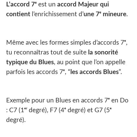
L’accord 7ᵉ
est un
accord Majeur qui
contient
l’enrichissement d’
une 7ᵉ mineure
.
Même avec les formes simples d’accords 7ᵉ,
tu reconnaîtras tout de suite
la sonorité
typique du Blues
, au point que l’on appelle
parfois les accords 7ᵉ, “
les accords Blues
”.
Exemple pour un Blues en accords 7ᵉ en Do
: C7 (1ᵉʳ degré), F7 (4ᵉ degré) et G7 (5ᵉ
degré).